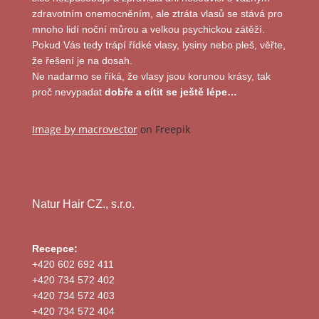
zdravotním onemocněním, ale ztráta vlasů se stává pro
mnoho lidí noční můrou a velkou psychickou zátěží.
Pokud Vás tedy trápí řídké vlasy, lysiny nebo pleš, věřte,
že řešení je na dosah.
Ne nadarmo se říká, že vlasy jsou korunou krásy, tak
proč nevypadat
dobře a cítit se ještě lépe…
Image by macrovector
on Freepik
Image by freepik
Natur Hair CZ., s.r.o.
Recepce:
+420 602 692 411
+420 734 572 402
+420 734 572 403
+420 734 572 404