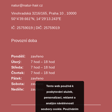
natur@natur-hair.cz
Vinohradská 3216/165, Praha 10 , 10000
50°4’39.661″N, 14°29’13.243″E
IČ: 25759019 | DIČ: 25759019
Provozní doba
Pondělí:
zavřeno
Úterý:
7 hod – 18 hod
Středa:
7 hod – 18 hod
Čtvrtek:
7 hod – 18 hod
Pátek:
zavřeno
Sobota:
zavřeno
Tento web používá k
Neděle:
zavřeno
poskytování služeb,
personalizaci, reklamě a
analýze návštěvnosti
soubory cookie. Používáním