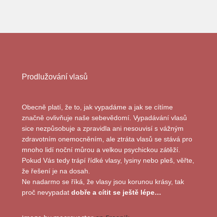
Prodlužování vlasů
Obecně platí, že to, jak vypadáme a jak se cítíme
značně ovlivňuje naše sebevědomí. Vypadávání vlasů
sice nezpůsobuje a zpravidla ani nesouvisí s vážným
zdravotním onemocněním, ale ztráta vlasů se stává pro
mnoho lidí noční můrou a velkou psychickou zátěží.
Pokud Vás tedy trápí řídké vlasy, lysiny nebo pleš, věřte,
že řešení je na dosah.
Ne nadarmo se říká, že vlasy jsou korunou krásy, tak
proč nevypadat
dobře a cítit se ještě lépe…