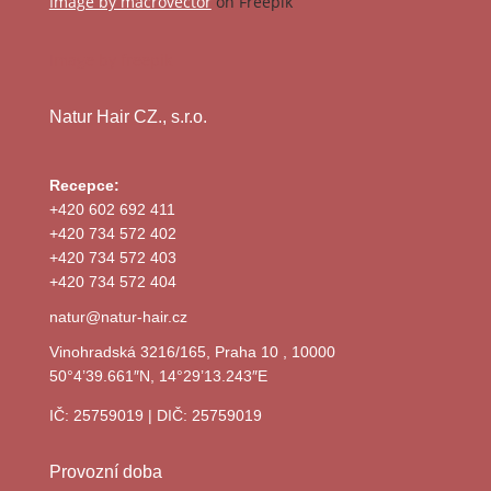
Image by macrovector
on Freepik
Image by freepik
Natur Hair CZ., s.r.o.
Recepce:
+420 602 692 411
+420 734 572 402
+420 734 572 403
+420 734 572 404
natur@natur-hair.cz
Vinohradská 3216/165, Praha 10 , 10000
50°4’39.661″N, 14°29’13.243″E
IČ: 25759019 | DIČ: 25759019
Provozní doba