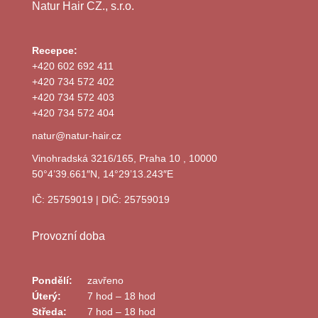
Natur Hair CZ., s.r.o.
Recepce:
+420 602 692 411
+420 734 572 402
+420 734 572 403
+420 734 572 404
natur@natur-hair.cz
Vinohradská 3216/165, Praha 10 , 10000
50°4’39.661″N, 14°29’13.243″E
IČ: 25759019 | DIČ: 25759019
Provozní doba
Pondělí:
zavřeno
Úterý:
7 hod – 18 hod
Středa:
7 hod – 18 hod