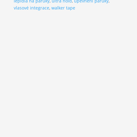
lepidla na paruky
,
ultra hold
,
upevnění paruky
,
vlasové integrace
,
walker tape