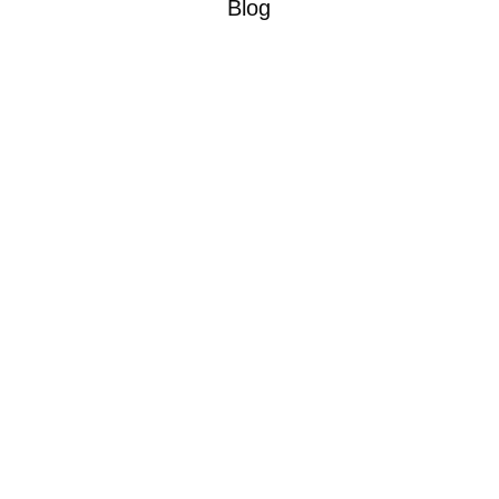
Blog
Metoda Micro Ring patří mezi nejednoduší a
nejběžnější způsoby prodlužování vlasů, a to
jak v salonech, tak mezi domácími