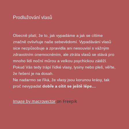
Prodlužování vlasů
Obecně platí, že to, jak vypadáme a jak se cítíme
značně ovlivňuje naše sebevědomí. Vypadávání vlasů
sice nezpůsobuje a zpravidla ani nesouvisí s vážným
zdravotním onemocněním, ale ztráta vlasů se stává pro
mnoho lidí noční můrou a velkou psychickou zátěží.
Pokud Vás tedy trápí řídké vlasy, lysiny nebo pleš, věřte,
že řešení je na dosah.
Ne nadarmo se říká, že vlasy jsou korunou krásy, tak
proč nevypadat
dobře a cítit se ještě lépe…
Image by macrovector
on Freepik
Image by freepik