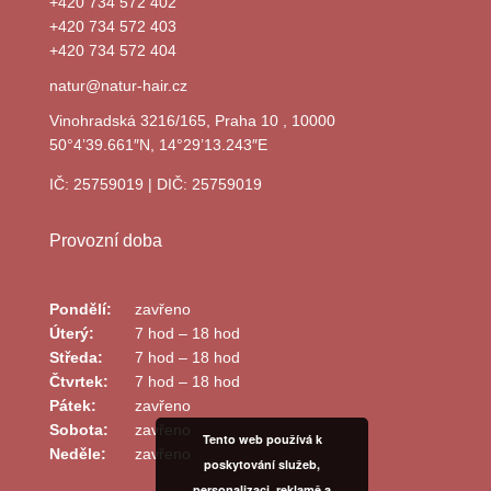
+420 734 572 402
+420 734 572 403
+420 734 572 404
natur@natur-hair.cz
Vinohradská 3216/165, Praha 10 , 10000
50°4’39.661″N, 14°29’13.243″E
IČ: 25759019 | DIČ: 25759019
Provozní doba
Pondělí:
zavřeno
Úterý:
7 hod – 18 hod
Středa:
7 hod – 18 hod
Čtvrtek:
7 hod – 18 hod
Pátek:
zavřeno
Sobota:
zavřeno
Tento web používá k
Neděle:
zavřeno
poskytování služeb,
personalizaci, reklamě a