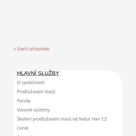
možné zaslat poštou na naši adresu nebo
předat osobně v provozovně během pracovní
doby. Úterý 7 hod – 18 hod Středa ...
« Starší příspěvky
HLAVNÍ SLUŽBY
O společnosti
Prodlužování vlasů
Paruky
Vlasové systémy
Školení prodlužování vlasů od Natur Hair CZ
Ceník