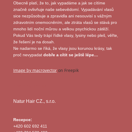
Obecně platí, že to, jak vypadáme a jak se cítíme
značně ovlivňuje naše sebevědomí. Vypadávání vlasů
sice nezpůsobuje a zpravidla ani nesouvisí s vážným
zdravotním onemocněním, ale ztráta vlasů se stává pro
mnoho lidí noční můrou a velkou psychickou zátěží.
Pokud Vás tedy trápí řídké vlasy, lysiny nebo pleš, věřte,
že řešení je na dosah.
Ne nadarmo se říká, že vlasy jsou korunou krásy, tak
proč nevypadat
dobře a cítit se ještě lépe…
Image by macrovector
on Freepik
Image by freepik
Natur Hair CZ., s.r.o.
Recepce:
+420 602 692 411