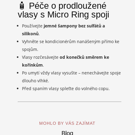
🧴 Péče o prodloužené
vlasy s Micro Ring spoji
Používejte
jemné šampony bez sulfátů a
silikonů
.
Vyhněte se kondicionérům nanášeným přímo ke
spojům.
Vlasy rozčesávejte
od konečků směrem ke
kořínkům
.
Po umytí vždy vlasy vysušte – nenechávejte spoje
dlouho vlhké.
Před spaním vlasy spleťte do volného copu.
MOHLO BY VÁS ZAJÍMAT
Blog