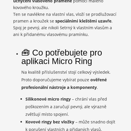
uchycení vlasového pramene
pomocí malého
kovového kroužku.
Ten se navlékne na vlastní vlas, vloží se prodlužovací
pramen a kroužek se
speciálními kleštěmi uzavře
.
Spoj je pevný, ale nikoli šetrný k vlastním vlasům a
ani k přidanému vlasovému pramínku.
🧰 Co potřebujete pro
aplikaci Micro Ring
Na kvalitě příslušenství stojí celkový výsledek.
Proto doporučujeme vybírat pouze
ověřené
profesionální nástroje a komponenty
.
Silikonové micro ringy
– chrání vlas před
poškozením a zaručují pevný, ale výrazně
zvětšují místo spojení.
Kovové ringy bez vložky
– může snadno dojít
k porušení vlastních a přidaných vlasů.