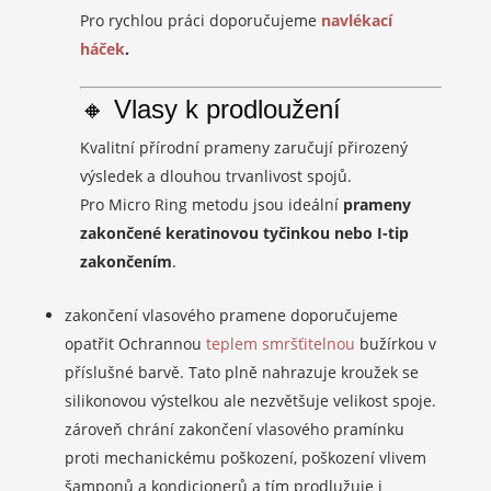
Pro rychlou práci doporučujeme
navlékací
háček
.
🔸 Vlasy k prodloužení
Kvalitní přírodní prameny zaručují přirozený
výsledek a dlouhou trvanlivost spojů.
Pro Micro Ring metodu jsou ideální
prameny
zakončené keratinovou tyčinkou nebo I-tip
zakončením
.
zakončení vlasového pramene doporučujeme
opatřit Ochrannou
teplem smršťitelnou
bužírkou v
příslušné barvě. Tato plně nahrazuje kroužek se
silikonovou výstelkou ale nezvětšuje velikost spoje.
zároveň chrání zakončení vlasového pramínku
proti mechanickému poškození, poškození vlivem
šamponů a kondicionerů a tím prodlužuje i