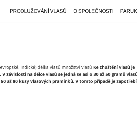
PRODLUŽOVÁNÍ VLASŮ
O SPOLEČNOSTI
PARU
evropské, indické) délka vlasů množství vlasů
Ke zhuštění vlasů je
 V závislosti na délce vlasů se jedná se asi o 30 až 50 gramů vlas
s 50 až 80 kusy vlasových pramínků. V tomto případě je zapotřebí