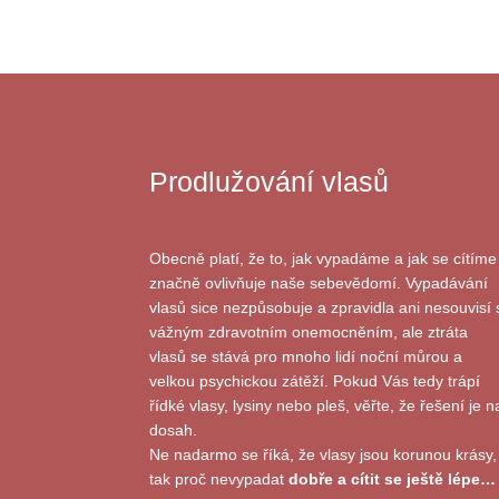
Prodlužování vlasů
Obecně platí, že to, jak vypadáme a jak se cítíme
značně ovlivňuje naše sebevědomí. Vypadávání
vlasů sice nezpůsobuje a zpravidla ani nesouvisí 
vážným zdravotním onemocněním, ale ztráta
vlasů se stává pro mnoho lidí noční můrou a
velkou psychickou zátěží. Pokud Vás tedy trápí
řídké vlasy, lysiny nebo pleš, věřte, že řešení je n
dosah.
Ne nadarmo se říká, že vlasy jsou korunou krásy,
tak proč nevypadat
dobře a cítit se ještě lépe…