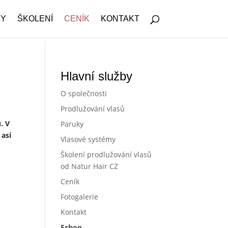
KY
ŠKOLENÍ
CENÍK
KONTAKT
Hlavní služby
O společnosti
Prodlužování vlasů
ů.
V
Paruky
 asi
Vlasové systémy
Školení prodlužování vlasů
od Natur Hair CZ
Ceník
Fotogalerie
Kontakt
Eshop