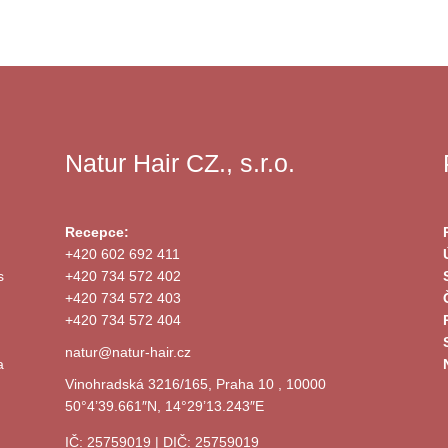
Natur Hair CZ., s.r.o.
Recepce:
+420 602 692 411
s
+420 734 572 402
+420 734 572 403
+420 734 572 404
natur@natur-hair.cz
a
Vinohradská 3216/165, Praha 10 , 10000
50°4’39.661″N, 14°29’13.243″E
IČ: 25759019 | DIČ: 25759019