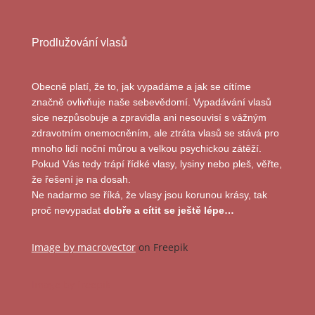
Prodlužování vlasů
Obecně platí, že to, jak vypadáme a jak se cítíme
značně ovlivňuje naše sebevědomí. Vypadávání vlasů
sice nezpůsobuje a zpravidla ani nesouvisí s vážným
zdravotním onemocněním, ale ztráta vlasů se stává pro
mnoho lidí noční můrou a velkou psychickou zátěží.
Pokud Vás tedy trápí řídké vlasy, lysiny nebo pleš, věřte,
že řešení je na dosah.
Ne nadarmo se říká, že vlasy jsou korunou krásy, tak
proč nevypadat
dobře a cítit se ještě lépe…
Image by macrovector
on Freepik
Image by freepik