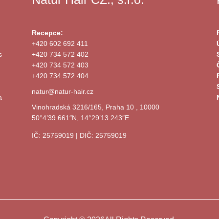
Recepce:
+420 602 692 411
s
+420 734 572 402
+420 734 572 403
+420 734 572 404
natur@natur-hair.cz
a
Vinohradská 3216/165, Praha 10 , 10000
50°4’39.661″N, 14°29’13.243″E
IČ: 25759019 | DIČ: 25759019