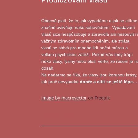
Obecně platí, že to, jak vypadáme a jak se cítíme
značně ovlivňuje naše sebevědomí. Vypadávání
vlasů sice nezpůsobuje a zpravidla ani nesouvisí 
vážným zdravotním onemocněním, ale ztráta
vlasů se stává pro mnoho lidí noční můrou a
velkou psychickou zátěží. Pokud Vás tedy trápí
řídké vlasy, lysiny nebo pleš, věřte, že řešení je n
dosah.
Ne nadarmo se říká, že vlasy jsou korunou krásy,
tak proč nevypadat
dobře a cítit se ještě lépe…
Image by macrovector
on Freepik
Image by freepik