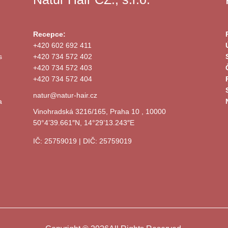
Recepce:
+420 602 692 411
s
+420 734 572 402
+420 734 572 403
+420 734 572 404
natur@natur-hair.cz
a
Vinohradská 3216/165, Praha 10 , 10000
50°4’39.661″N, 14°29’13.243″E
IČ: 25759019 | DIČ: 25759019