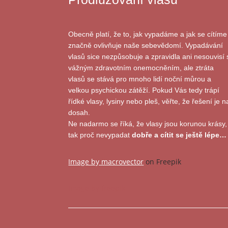
Obecně platí, že to, jak vypadáme a jak se cítíme
značně ovlivňuje naše sebevědomí. Vypadávání
vlasů sice nezpůsobuje a zpravidla ani nesouvisí 
vážným zdravotním onemocněním, ale ztráta
vlasů se stává pro mnoho lidí noční můrou a
velkou psychickou zátěží. Pokud Vás tedy trápí
řídké vlasy, lysiny nebo pleš, věřte, že řešení je n
dosah.
Ne nadarmo se říká, že vlasy jsou korunou krásy,
tak proč nevypadat
dobře a cítit se ještě lépe…
Image by macrovector
on Freepik
Image by freepik