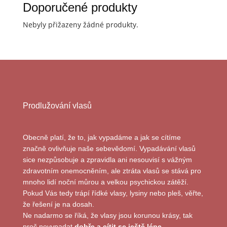
Doporučené produkty
Nebyly přižazeny žádné produkty.
Prodlužování vlasů
Obecně platí, že to, jak vypadáme a jak se cítíme
značně ovlivňuje naše sebevědomí. Vypadávání vlasů
sice nezpůsobuje a zpravidla ani nesouvisí s vážným
zdravotním onemocněním, ale ztráta vlasů se stává pro
mnoho lidí noční můrou a velkou psychickou zátěží.
Pokud Vás tedy trápí řídké vlasy, lysiny nebo pleš, věřte,
že řešení je na dosah.
Ne nadarmo se říká, že vlasy jsou korunou krásy, tak
proč nevypadat
dobře a cítit se ještě lépe…