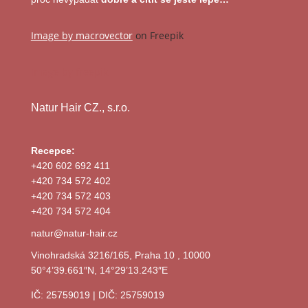
Image by macrovector
on Freepik
Image by freepik
Natur Hair CZ., s.r.o.
Recepce:
+420 602 692 411
+420 734 572 402
+420 734 572 403
+420 734 572 404
natur@natur-hair.cz
Vinohradská 3216/165, Praha 10 , 10000
50°4’39.661″N, 14°29’13.243″E
IČ: 25759019 | DIČ: 25759019