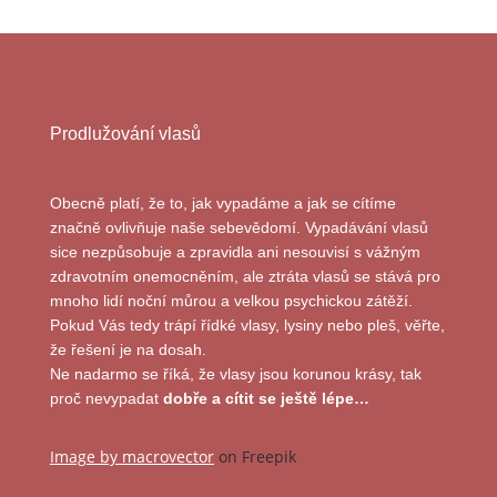
Prodlužování vlasů
Obecně platí, že to, jak vypadáme a jak se cítíme
značně ovlivňuje naše sebevědomí. Vypadávání vlasů
sice nezpůsobuje a zpravidla ani nesouvisí s vážným
zdravotním onemocněním, ale ztráta vlasů se stává pro
mnoho lidí noční můrou a velkou psychickou zátěží.
Pokud Vás tedy trápí řídké vlasy, lysiny nebo pleš, věřte,
že řešení je na dosah.
Ne nadarmo se říká, že vlasy jsou korunou krásy, tak
proč nevypadat
dobře a cítit se ještě lépe…
Image by macrovector
on Freepik