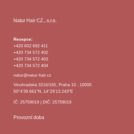
Image by freepik
Natur Hair CZ., s.r.o.
Recepce:
+420 602 692 411
+420 734 572 402
+420 734 572 403
+420 734 572 404
natur@natur-hair.cz
Vinohradská 3216/165, Praha 10 , 10000
50°4’39.661″N, 14°29’13.243″E
IČ: 25759019 | DIČ: 25759019
Provozní doba