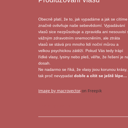
Obecně platí, že to, jak vypadáme a jak se cítíme
značně ovlivňuje naše sebevědomí. Vypadávání
vlasů sice nezpůsobuje a zpravidla ani nesouvisí 
vážným zdravotním onemocněním, ale ztráta
vlasů se stává pro mnoho lidí noční můrou a
velkou psychickou zátěží. Pokud Vás tedy trápí
řídké vlasy, lysiny nebo pleš, věřte, že řešení je n
dosah.
Ne nadarmo se říká, že vlasy jsou korunou krásy,
tak proč nevypadat
dobře a cítit se ještě lépe…
Image by macrovector
on Freepik
Image by freepik