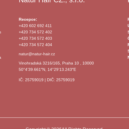
Recepce:
+420 602 692 411
s
+420 734 572 402
+420 734 572 403
+420 734 572 404
natur@natur-hair.cz
a
Vinohradská 3216/165, Praha 10 , 10000
50°4’39.661″N, 14°29’13.243″E
IČ: 25759019 | DIČ: 25759019