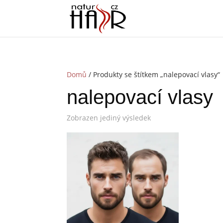
Domů
/ Produkty se štítkem „nalepovací vlasy“
nalepovací vlasy
Zobrazen jediný výsledek