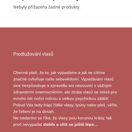
Nebyly přižazeny žádné produkty.
Prodlužování vlasů
Obecně platí, že to, jak vypadáme a jak se cítíme
značně ovlivňuje naše sebevědomí. Vypadávání vlasů
sice nezpůsobuje a zpravidla ani nesouvisí s vážným
zdravotním onemocněním, ale ztráta vlasů se stává pro
mnoho lidí noční můrou a velkou psychickou zátěží.
Pokud Vás tedy trápí řídké vlasy, lysiny nebo pleš, věřte,
že řešení je na dosah.
Ne nadarmo se říká, že vlasy jsou korunou krásy, tak
proč nevypadat
dobře a cítit se ještě lépe…