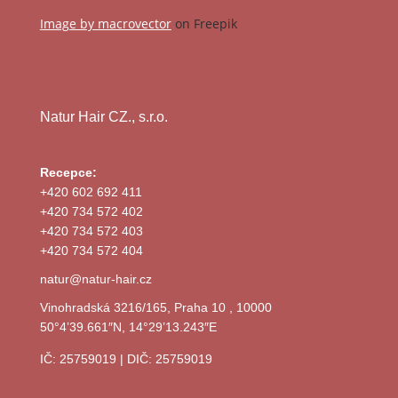
Image by macrovector
on Freepik
Image by freepik
Natur Hair CZ., s.r.o.
Recepce:
+420 602 692 411
+420 734 572 402
+420 734 572 403
+420 734 572 404
natur@natur-hair.cz
Vinohradská 3216/165, Praha 10 , 10000
50°4’39.661″N, 14°29’13.243″E
IČ: 25759019 | DIČ: 25759019