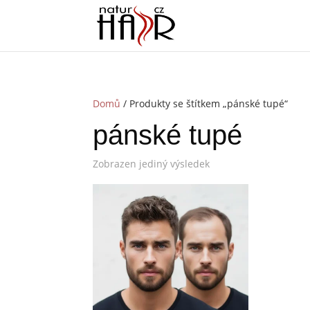
Domů
/ Produkty se štítkem „pánské tupé“
pánské tupé
Zobrazen jediný výsledek