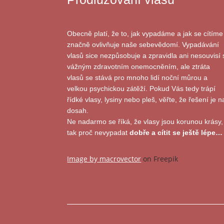
Obecně platí, že to, jak vypadáme a jak se cítíme
značně ovlivňuje naše sebevědomí. Vypadávání
vlasů sice nezpůsobuje a zpravidla ani nesouvisí 
vážným zdravotním onemocněním, ale ztráta
vlasů se stává pro mnoho lidí noční můrou a
velkou psychickou zátěží. Pokud Vás tedy trápí
řídké vlasy, lysiny nebo pleš, věřte, že řešení je n
dosah.
Ne nadarmo se říká, že vlasy jsou korunou krásy,
tak proč nevypadat
dobře a cítit se ještě lépe…
Image by macrovector
on Freepik
Image by freepik