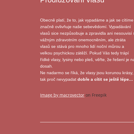
Obecně platí, že to, jak vypadáme a jak se cítíme
značně ovlivňuje naše sebevědomí. Vypadávání
vlasů sice nezpůsobuje a zpravidla ani nesouvisí 
vážným zdravotním onemocněním, ale ztráta
vlasů se stává pro mnoho lidí noční můrou a
velkou psychickou zátěží. Pokud Vás tedy trápí
řídké vlasy, lysiny nebo pleš, věřte, že řešení je n
dosah.
Ne nadarmo se říká, že vlasy jsou korunou krásy,
tak proč nevypadat
dobře a cítit se ještě lépe…
Image by macrovector
on Freepik
Image by freepik