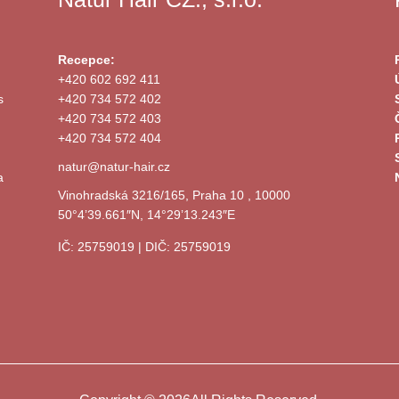
Recepce:
+420 602 692 411
s
+420 734 572 402
+420 734 572 403
+420 734 572 404
natur@natur-hair.cz
a
Vinohradská 3216/165, Praha 10 , 10000
50°4’39.661″N, 14°29’13.243″E
IČ: 25759019 | DIČ: 25759019