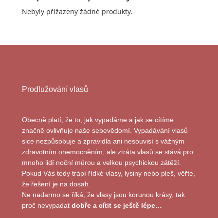
Nebyly přižazeny žádné produkty.
Prodlužování vlasů
Obecně platí, že to, jak vypadáme a jak se cítíme
značně ovlivňuje naše sebevědomí. Vypadávání vlasů
sice nezpůsobuje a zpravidla ani nesouvisí s vážným
zdravotním onemocněním, ale ztráta vlasů se stává pro
mnoho lidí noční můrou a velkou psychickou zátěží.
Pokud Vás tedy trápí řídké vlasy, lysiny nebo pleš, věřte,
že řešení je na dosah.
Ne nadarmo se říká, že vlasy jsou korunou krásy, tak
proč nevypadat
dobře a cítit se ještě lépe…