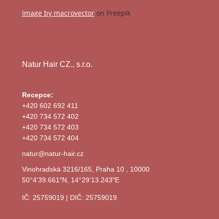
Image by macrovector
on Freepik
Image by freepik
Natur Hair CZ., s.r.o.
Recepce:
+420 602 692 411
+420 734 572 402
+420 734 572 403
+420 734 572 404
natur@natur-hair.cz
Vinohradská 3216/165, Praha 10 , 10000
50°4’39.661″N, 14°29’13.243″E
IČ: 25759019 | DIČ: 25759019