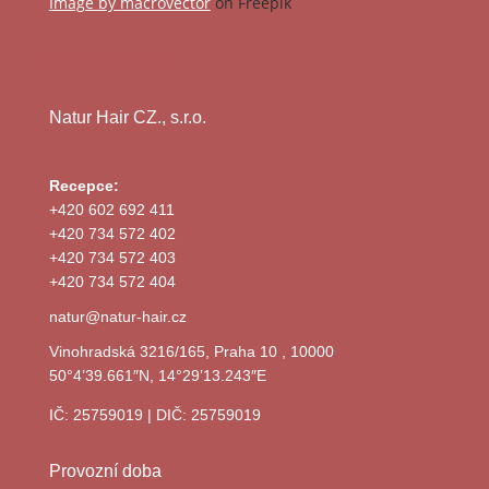
Image by macrovector
on Freepik
Image by freepik
Natur Hair CZ., s.r.o.
Recepce:
+420 602 692 411
+420 734 572 402
+420 734 572 403
+420 734 572 404
natur@natur-hair.cz
Vinohradská 3216/165, Praha 10 , 10000
50°4’39.661″N, 14°29’13.243″E
IČ: 25759019 | DIČ: 25759019
Provozní doba