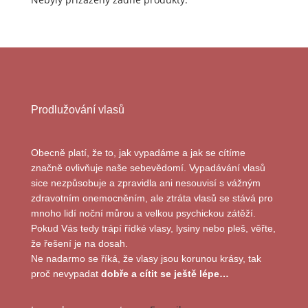
Prodlužování vlasů
Obecně platí, že to, jak vypadáme a jak se cítíme
značně ovlivňuje naše sebevědomí. Vypadávání vlasů
sice nezpůsobuje a zpravidla ani nesouvisí s vážným
zdravotním onemocněním, ale ztráta vlasů se stává pro
mnoho lidí noční můrou a velkou psychickou zátěží.
Pokud Vás tedy trápí řídké vlasy, lysiny nebo pleš, věřte,
že řešení je na dosah.
Ne nadarmo se říká, že vlasy jsou korunou krásy, tak
proč nevypadat
dobře a cítit se ještě lépe…