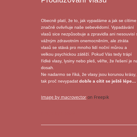
Obecně platí, že to, jak vypadáme a jak se cítíme
značně ovlivňuje naše sebevědomí. Vypadávání
vlasů sice nezpůsobuje a zpravidla ani nesouvisí 
vážným zdravotním onemocněním, ale ztráta
vlasů se stává pro mnoho lidí noční můrou a
velkou psychickou zátěží. Pokud Vás tedy trápí
řídké vlasy, lysiny nebo pleš, věřte, že řešení je n
dosah.
Ne nadarmo se říká, že vlasy jsou korunou krásy,
tak proč nevypadat
dobře a cítit se ještě lépe…
Image by macrovector
on Freepik
Image by freepik