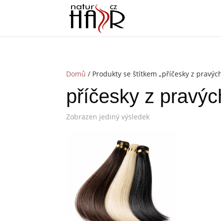
Domů
/ Produkty se štítkem „příčesky z pravýc
příčesky z pravýc
Zobrazen jediný výsledek