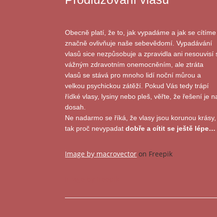
Obecně platí, že to, jak vypadáme a jak se cítíme
značně ovlivňuje naše sebevědomí. Vypadávání
vlasů sice nezpůsobuje a zpravidla ani nesouvisí 
vážným zdravotním onemocněním, ale ztráta
vlasů se stává pro mnoho lidí noční můrou a
velkou psychickou zátěží. Pokud Vás tedy trápí
řídké vlasy, lysiny nebo pleš, věřte, že řešení je n
dosah.
Ne nadarmo se říká, že vlasy jsou korunou krásy,
tak proč nevypadat
dobře a cítit se ještě lépe…
Image by macrovector
on Freepik
Image by freepik