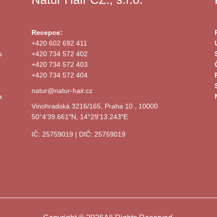
Recepce:
+420 602 692 411
s
+420 734 572 402
+420 734 572 403
+420 734 572 404
natur@natur-hair.cz
a
Vinohradská 3216/165, Praha 10 , 10000
50°4’39.661″N, 14°29’13.243″E
IČ: 25759019 | DIČ: 25759019