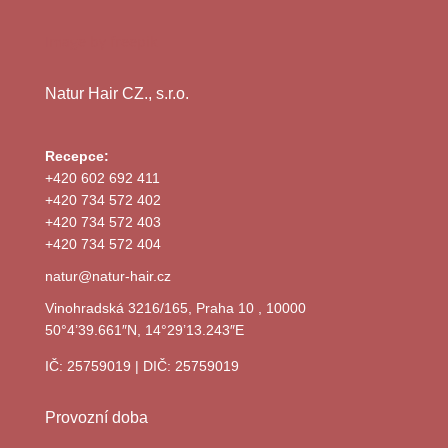
Image by freepik
Natur Hair CZ., s.r.o.
Recepce:
+420 602 692 411
+420 734 572 402
+420 734 572 403
+420 734 572 404
natur@natur-hair.cz
Vinohradská 3216/165, Praha 10 , 10000
50°4’39.661″N, 14°29’13.243″E
IČ: 25759019 | DIČ: 25759019
Provozní doba