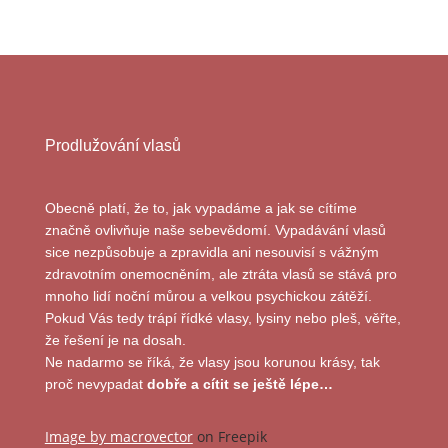
Prodlužování vlasů
Obecně platí, že to, jak vypadáme a jak se cítíme
značně ovlivňuje naše sebevědomí. Vypadávání vlasů
sice nezpůsobuje a zpravidla ani nesouvisí s vážným
zdravotním onemocněním, ale ztráta vlasů se stává pro
mnoho lidí noční můrou a velkou psychickou zátěží.
Pokud Vás tedy trápí řídké vlasy, lysiny nebo pleš, věřte,
že řešení je na dosah.
Ne nadarmo se říká, že vlasy jsou korunou krásy, tak
proč nevypadat
dobře a cítit se ještě lépe…
Image by macrovector
on Freepik