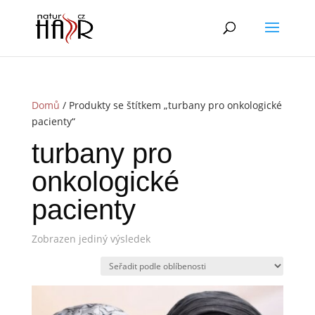
Domů
/ Produkty se štítkem „turbany pro onkologické
pacienty“
turbany pro
onkologické
pacienty
Zobrazen jediný výsledek