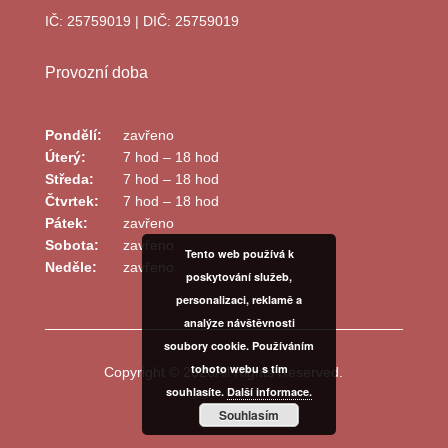
IČ: 25759019 | DIČ: 25759019
Provozní doba
Pondělí:
zavřeno
Úterý:
7 hod – 18 hod
Středa:
7 hod – 18 hod
Čtvrtek:
7 hod – 18 hod
Pátek:
zavřeno
Sobota:
zavřeno
Tento web používá k
Neděle:
zavřeno
poskytování služeb,
personalizaci, reklamě a
analýze návštěvnosti
soubory cookie. Používáním
tohoto webu s tím
Copyright © 2026All Rights Reserved.
souhlasíte.
Další informace.
Souhlasím