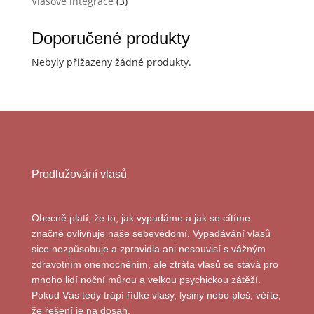
Vlasové integrace
(3)
Doporučené produkty
Nebyly přižazeny žádné produkty.
Prodlužování vlasů
Obecně platí, že to, jak vypadáme a jak se cítíme
značně ovlivňuje naše sebevědomí. Vypadávání vlasů
sice nezpůsobuje a zpravidla ani nesouvisí s vážným
zdravotním onemocněním, ale ztráta vlasů se stává pro
mnoho lidí noční můrou a velkou psychickou zátěží.
Pokud Vás tedy trápí řídké vlasy, lysiny nebo pleš, věřte,
že řešení je na dosah.