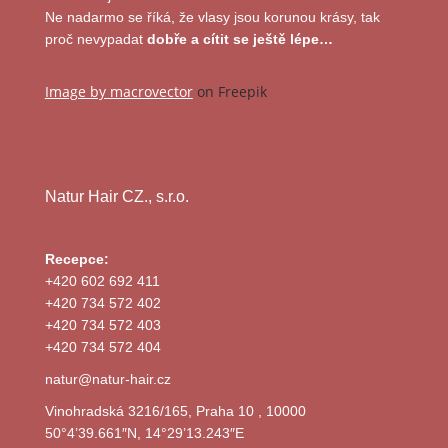
Ne nadarmo se říká, že vlasy jsou korunou krásy, tak
proč nevypadat
dobře a cítit se ještě lépe…
Image by macrovector
on Freepik
Image by freepik
Natur Hair CZ., s.r.o.
Recepce:
+420 602 692 411
+420 734 572 402
+420 734 572 403
+420 734 572 404
natur@natur-hair.cz
Vinohradská 3216/165, Praha 10 , 10000
50°4’39.661″N, 14°29’13.243″E