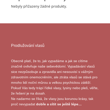
Nebyly přižazeny žádné produkty.
Prodlužování vlasů
Obecně platí, že to, jak vypadáme a jak se cítíme
značně ovlivňuje naše sebevědomí. Vypadávání vlasů
sice nezpůsobuje a zpravidla ani nesouvisí s vážným
zdravotním onemocněním, ale ztráta vlasů se stává pro
mnoho lidí noční můrou a velkou psychickou zátěží.
Pokud Vás tedy trápí řídké vlasy, lysiny nebo pleš, věřte,
že řešení je na dosah.
Ne nadarmo se říká, že vlasy jsou korunou krásy, tak
proč nevypadat
dobře a cítit se ještě lépe…