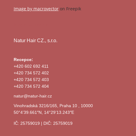
Image by macrovector
on Freepik
Image by freepik
Natur Hair CZ., s.r.o.
Recepce:
+420 602 692 411
+420 734 572 402
+420 734 572 403
+420 734 572 404
natur@natur-hair.cz
Vinohradská 3216/165, Praha 10 , 10000
50°4’39.661″N, 14°29’13.243″E
IČ: 25759019 | DIČ: 25759019