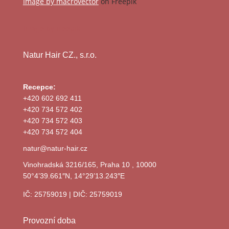
Image by macrovector
on Freepik
Image by freepik
Natur Hair CZ., s.r.o.
Recepce:
+420 602 692 411
+420 734 572 402
+420 734 572 403
+420 734 572 404
natur@natur-hair.cz
Vinohradská 3216/165, Praha 10 , 10000
50°4’39.661″N, 14°29’13.243″E
IČ: 25759019 | DIČ: 25759019
Provozní doba