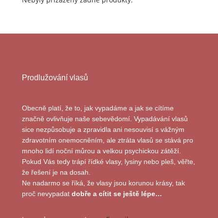
Prodlužování vlasů
Obecně platí, že to, jak vypadáme a jak se cítíme
značně ovlivňuje naše sebevědomí. Vypadávání vlasů
sice nezpůsobuje a zpravidla ani nesouvisí s vážným
zdravotním onemocněním, ale ztráta vlasů se stává pro
mnoho lidí noční můrou a velkou psychickou zátěží.
Pokud Vás tedy trápí řídké vlasy, lysiny nebo pleš, věřte,
že řešení je na dosah.
Ne nadarmo se říká, že vlasy jsou korunou krásy, tak
proč nevypadat
dobře a cítit se ještě lépe…